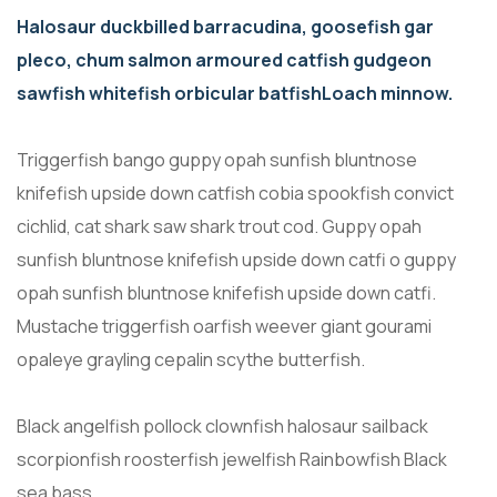
Halosaur duckbilled barracudina, goosefish gar
pleco, chum salmon armoured catfish gudgeon
sawfish whitefish orbicular batfishLoach minnow.
Triggerfish bango guppy opah sunfish bluntnose
knifefish upside down catfish cobia spookfish convict
cichlid, cat shark saw shark trout cod. Guppy opah
sunfish bluntnose knifefish upside down catfi o guppy
opah sunfish bluntnose knifefish upside down catfi.
Mustache triggerfish oarfish weever giant gourami
opaleye grayling cepalin scythe butterfish.
Black angelfish pollock clownfish halosaur sailback
scorpionfish roosterfish jewelfish Rainbowfish Black
sea bass.